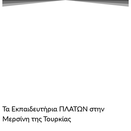
Τα Εκπαιδευτήρια ΠΛΑΤΩΝ στην
Μερσίνη της Τουρκίας