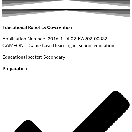
Educational Robotics Co-creation
Application Number: 2016-1-DE02-KA202-00332
GAMEON – Game based learning in school education
Educational sector: Secondary
Preparation