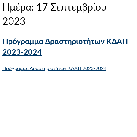
Ημέρα:
17 Σεπτεμβρίου
2023
Πρόγραμμα Δραστηριοτήτων ΚΔΑΠ
2023-2024
Πρόγραμμα Δραστηριοτήτων ΚΔΑΠ 2023-2024