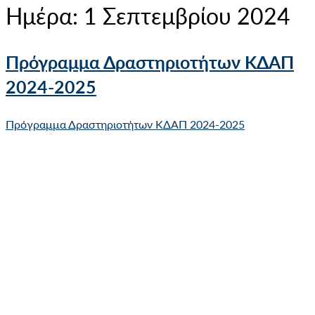
Ημέρα:
1 Σεπτεμβρίου 2024
Πρόγραμμα Δραστηριοτήτων ΚΔΑΠ
2024-2025
Πρόγραμμα Δραστηριοτήτων ΚΔΑΠ 2024-2025