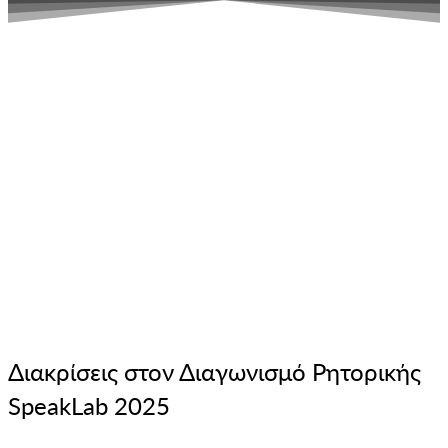
Διακρίσεις στον Διαγωνισμό Ρητορικής
SpeakLab 2025