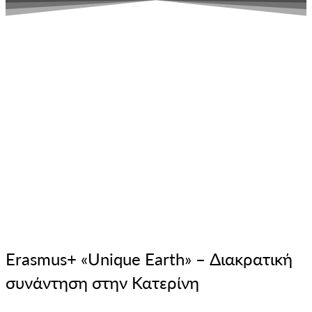
Erasmus+ «Unique Earth» – Διακρατική
συνάντηση στην Κατερίνη